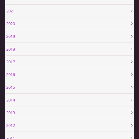
SPONZOŘI
2021
2020
HASIČSKÁ TECHNIKA
2019
2018
SDH Slavíkovice
2017
Slavikovice 19
2016
34506 Kdyně
+420732636148
2015
sdhslavikovice@hasicislavikovice.cz
2014
© 2026 eStránky.cz
|
Tisk
|
Aktualizováno: 29. 4. 2026
|
Nahoru ↑
2013
2012
2011