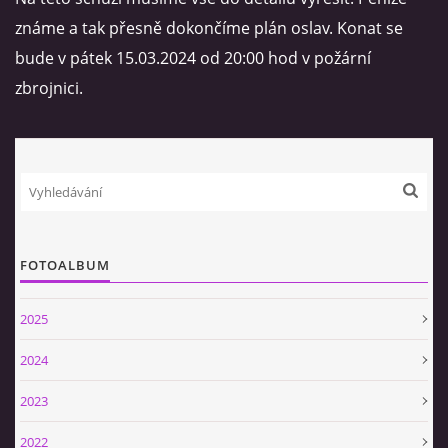
známe a tak přesně dokončíme plán oslav. Konat se
VIDEA
bude v pátek 15.03.2024 od 20:00 hod v požární
zbrojnici.
ZPRÁVY Z OSH KLATOVY
HISTORIE
KDE NÁS NAJDETE
FOTOALBUM
NAŠE TECHNIKA
2025
POMOCNÍCI A ZAJÍMAVOSTI
2024
2023
INFORMACE
2022