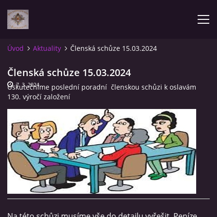
Úvod
Aktuality
Členská schůze 15.03.2024
AKTUALITY
Členská schůze 15.03.2024
7. 3. 2024
Uskutečníme poslední poradní členskou schůzi k oslavám
ÚVOD
130. výročí založení
POZVÁNKY NA SOUTĚŽE
NAŠE VÝSLEDKY
ZPRÁVY
FOTOALBUM
Na této schůzi musíme vše do detailu vyřešit. Peníze