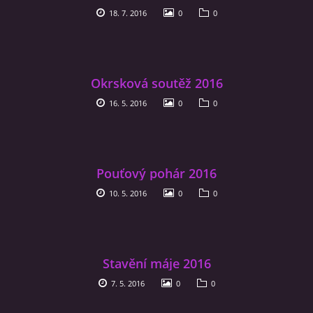
18. 7. 2016
0
0
VIDEA
ZPRÁVY Z OSH KLATOVY
Okrsková soutěž 2016
16. 5. 2016
0
0
HISTORIE
KDE NÁS NAJDETE
Pouťový pohár 2016
10. 5. 2016
0
0
NAŠE TECHNIKA
POMOCNÍCI A ZAJÍMAVOSTI
Stavění máje 2016
INFORMACE
7. 5. 2016
0
0