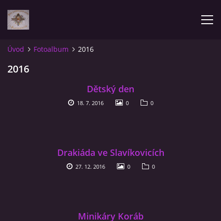
Úvod
Fotoalbum
2016
AKTUALITY
2016
Dětský den
ÚVOD
18. 7. 2016
0
0
POZVÁNKY NA SOUTĚŽE
NAŠE VÝSLEDKY
Drakiáda ve Slavíkovicích
27. 12. 2016
0
0
ZPRÁVY
FOTOALBUM
Minikáry Koráb