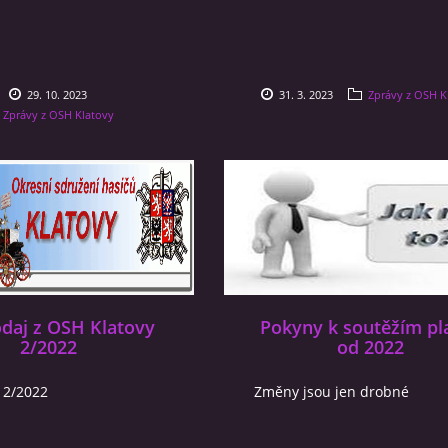
29. 10. 2023
31. 3. 2023
Zprávy z OSH K
Zprávy z OSH Klatovy
daj z OSH Klatovy
Pokyny k soutěžím pl
2/2022
od 2022
 2/2022
Změny jsou jen drobné