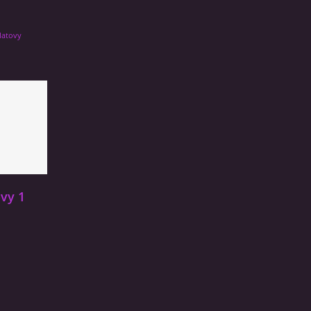
latovy
vy 1