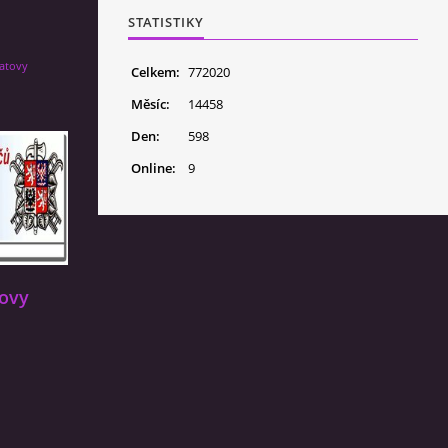
STATISTIKY
latovy
Celkem:
772020
Měsíc:
14458
Den:
598
Online:
9
tovy