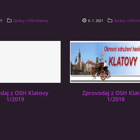
21
Zprávy z OSH Klatovy
6. 1. 2021
Zprávy z OSH K
daj z OSH Klatovy
Zprovodaj z OSH Kla
1/2019
1/2018