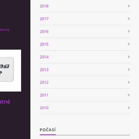
2018
2017
latovy
2016
2015
2014
2013
2012
2011
atné
2010
POČASÍ