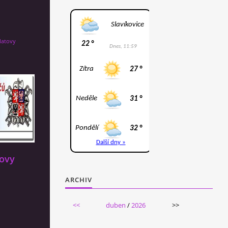
latovy
tovy
ARCHIV
<<
duben
/
2026
>>