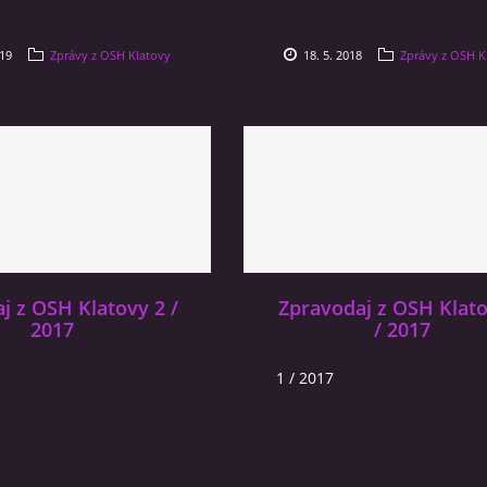
019
Zprávy z OSH Klatovy
18. 5. 2018
Zprávy z OSH K
j z OSH Klatovy 2 /
Zpravodaj z OSH Klato
2017
/ 2017
1 / 2017