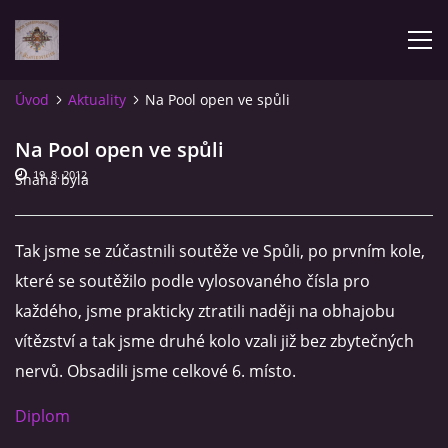
Úvod
Aktuality
Na Pool open ve spůli
AKTUALITY
Na Pool open ve spůli
19. 8. 2012
Snaha byla
ÚVOD
POZVÁNKY NA SOUTĚŽE
Tak jsme se zúčastnili soutěže ve Spůli, po prvním kole,
které se soutěžilo podle vylosovaného čísla pro
NAŠE VÝSLEDKY
každého, jsme prakticky ztratili naději na obhajobu
vítězství a tak jsme druhé kolo vzali již bez zbytečných
ZPRÁVY
nervů. Obsadili jsme celkové 6. místo.
Diplom
FOTOALBUM