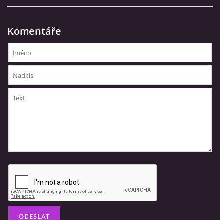
VIDEA
Komentáře
ZPRÁVY Z OSH KLATOVY
HISTORIE
KDE NÁS NAJDETE
NAŠE TECHNIKA
POMOCNÍCI A ZAJÍMAVOSTI
INFORMACE