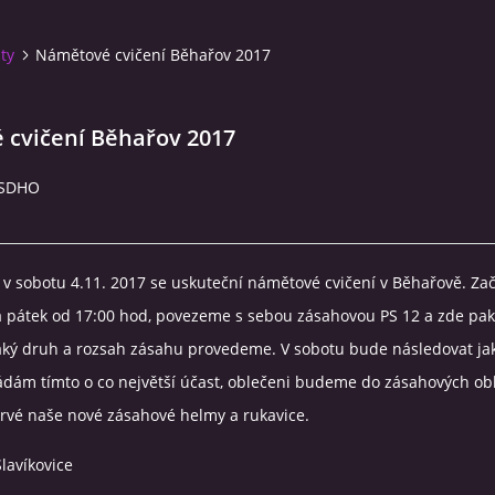
ity
Námětové cvičení Běhařov 2017
cvičení Běhařov 2017
 JSDHO
a v sobotu 4.11. 2017 se uskuteční námětové cvičení v Běhařově. Zač
 pátek od 17:00 hod, povezeme s sebou zásahovou PS 12 a zde p
jaký druh a rozsah zásahu provedeme. V sobotu bude následovat ja
ádám tímto o co největší účast, oblečeni budeme do zásahových ob
rvé naše nové zásahové helmy a rukavice.
Slavíkovice