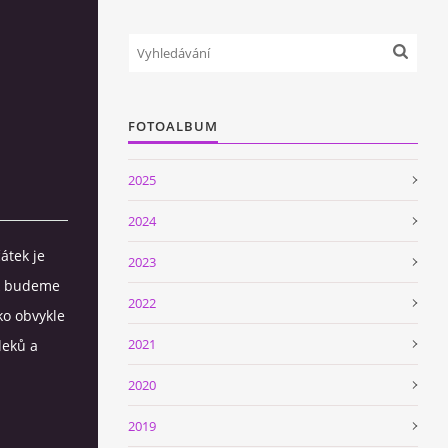
FOTOALBUM
2025
2024
átek je
2023
ak budeme
2022
ko obvykle
2021
leků a
2020
2019