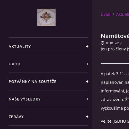
Úvod
Aktual
Námětové 
8. 10. 2017
AKTUALITY
Jen pro členy
ÚVOD
V pátek 3.11. 
POZVÁNKY NA SOUTĚŽE
naplánován na
informováni, 
NAŠE VÝSLEDKY
zdravověda. Ž
vyzkoušíme po
ZPRÁVY
Velitel JSDHO 