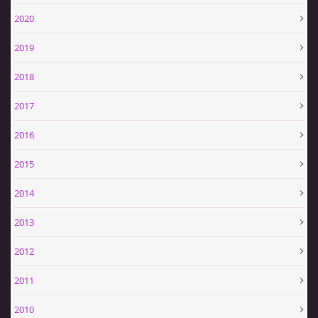
SPONZOŘI
2020
2019
HASIČSKÁ TECHNIKA
2018
2017
2016
SDH Slavíkovice
Slavikovice 19
2015
34506 Kdyně
+420732636148
2014
sdhslavikovice@hasicislavikovice.cz
2013
2012
© 2026 eStránky.cz
|
Tisk
|
Aktualizováno: 29. 4. 2026
|
Nahoru ↑
2011
2010