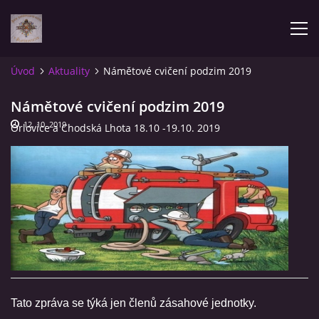
Úvod
Aktuality
Námětové cvičení podzim 2019
AKTUALITY
Námětové cvičení podzim 2019
12. 10. 2019
Orlovice a Chodská Lhota 18.10 -19.10. 2019
ÚVOD
POZVÁNKY NA SOUTĚŽE
NAŠE VÝSLEDKY
ZPRÁVY
FOTOALBUM
Tato zpráva se týká jen členů zásahové jednotky.