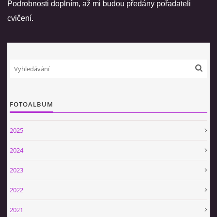
Podrobnosti doplním, až mi budou předány pořadateli
cvičení.
VIDEA
ZPRÁVY Z OSH KLATOVY
HISTORIE
FOTOALBUM
KDE NÁS NAJDETE
2025
NAŠE TECHNIKA
2024
POMOCNÍCI A ZAJÍMAVOSTI
2023
2022
INFORMACE
2021