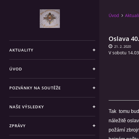
Úvod
Aktual
Oslava 40
21. 2. 2020
AKTUALITY
V sobotu 14.0
ÚVOD
POZVÁNKY NA SOUTĚŽE
NAŠE VÝSLEDKY
Tak tomu bude 
náležitě osla
ZPRÁVY
požární zbroj