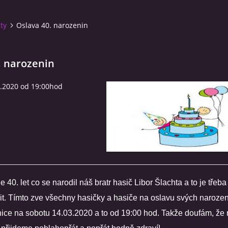
ity
Oslava 40. narozenin
. narozenin
3.2020 od 19:00hod
40. let co se narodil náš bratr hasič Libor Šlachta a to je třeba
vit. Tímto zve všechny hasičky a hasiče na oslavu svých naroze
nice na sobotu 14.03.2020 a to od 19:00 hod. Takže doufám, že