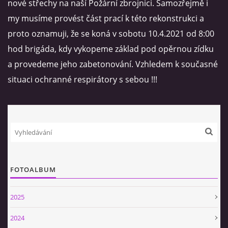
nové střechy na naší Požární zbrojnici. Samozřejmě i
my musíme provést část prací k této rekonstrukci a
VIDEA
proto oznamuji, že se koná v sobotu 10.4.2021 od 8:00
hod brigáda, kdy vykopeme základ pod opěrnou zídku
ZPRÁVY Z OSH KLATOVY
a provedeme jeho zabetonování. Vzhledem k současné
situaci ochranné respirátory s sebou !!!
HISTORIE
KDE NÁS NAJDETE
NAŠE TECHNIKA
FOTOALBUM
POMOCNÍCI A ZAJÍMAVOSTI
2025
INFORMACE
2024