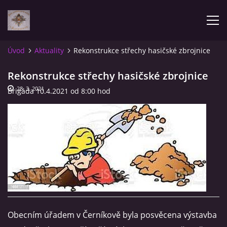
Úvod
Aktuality
Rekonstrukce střechy hasičské zbrojnice
AKTUALITY
Rekonstrukce střechy hasičské zbrojnice
28. 3. 2021
Brigáda 10.4.2021 od 8:00 hod
ÚVOD
POZVÁNKY NA SOUTĚŽE
NAŠE VÝSLEDKY
ZPRÁVY
Obecním úřadem v Černíkově byla posvěcena výstavba
FOTOALBUM