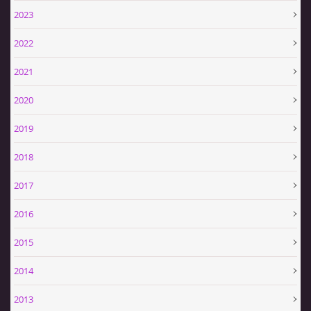
SPONZOŘI
2023
2022
HASIČSKÁ TECHNIKA
2021
2020
2019
SDH Slavíkovice
Slavikovice 19
2018
34506 Kdyně
2017
+420732636148
sdhslavikovice@hasicislavikovice.cz
2016
2015
© 2026 eStránky.cz
|
Tisk
|
Aktualizováno: 29. 4. 2026
|
Nahoru ↑
2014
2013