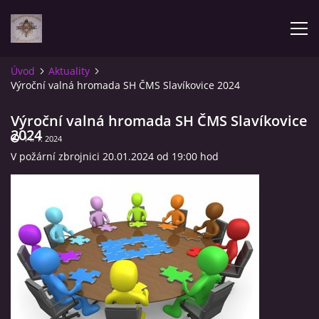
Úvod
Aktuality
Výroční valná hromada SH ČMS Slavíkovice 2024
AKTUALITY
Výroční valná hromada SH ČMS Slavíkovice
ÚVOD
2024
14. 1. 2024
V požární zbrojnici 20.01.2024 od 19:00 hod
POZVÁNKY NA SOUTĚŽE
NAŠE VÝSLEDKY
ZPRÁVY
FOTOALBUM