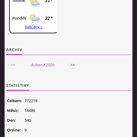
ARCHIV
<<
duben
/
2026
>>
STATISTIKY
Celkem:
772218
Měsíc:
14486
Den:
540
Online:
9