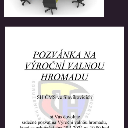
VIDEA
ZPRÁVY Z OSH KLATOVY
HISTORIE
KDE NÁS NAJDETE
NAŠE TECHNIKA
POMOCNÍCI A ZAJÍMAVOSTI
INFORMACE