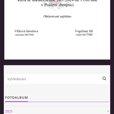
SPONZOŘI
HASIČSKÁ TECHNIKA
SDH Slavíkovice
Slavikovice 19
34506 Kdyně
+420732636148
sdhslavikovice@hasicislavikovice.cz
© 2026 eStránky.cz
|
Tisk
|
Aktualizováno: 29. 4. 2026
|
Nahoru ↑
FOTOALBUM
2025