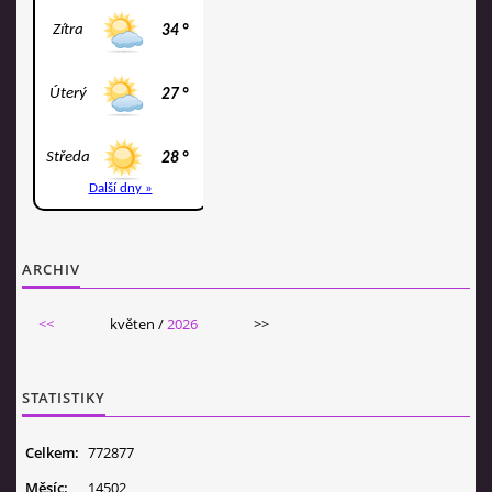
ARCHIV
<<
květen /
2026
>>
STATISTIKY
Celkem:
772877
Měsíc:
14502