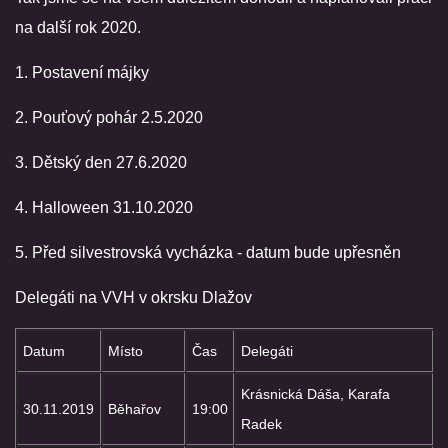
na další rok 2020.
VIDEA
1. Postavení májky
ZPRÁVY Z OSH KLATOVY
2. Pouťový pohár 2.5.2020
HISTORIE
3. Dětský den 27.6.2020
4. Halloween 31.10.2020
KDE NÁS NAJDETE
5. Před silvestrovská vycházka - datum bude upřesněn
NAŠE TECHNIKA
Delegáti na VVH v okrsku Dlažov
POMOCNÍCI A ZAJÍMAVOSTI
Datum
Místo
Čas
Delegáti
Krásnická Dáša, Karafa
INFORMACE
30.11.2019
Běhařov
19:00
Radek