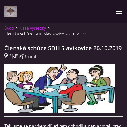
Úvod
Naše výsledky
Členská schůze SDH Slavíkovice 26.10.2019
AKTUALITY
Členská schůze SDH Slavíkovice 26.10.2019
ÚVOD
27. 10. 2019
Vše jsme probrali
POZVÁNKY NA SOUTĚŽE
NAŠE VÝSLEDKY
ZPRÁVY
FOTOALBUM
Tak jsme se na všem důležitém dohodli a naplánovali práci