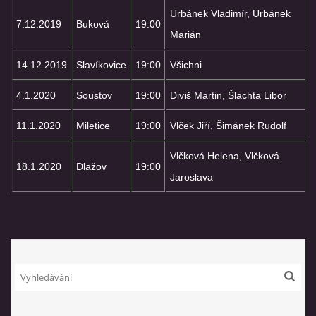
SPONZOŘI
Urbánek Vladimír, Urbánek
7.12.2019
Buková
19:00
Marián
HASIČSKÁ TECHNIKA
14.12.2019
Slavíkovice
19:00
Všichni
4.1.2020
Soustov
19:00
Diviš Martin, Šlachta Libor
11.1.2020
Miletice
19:00
Vlček Jiří, Šimánek Rudolf
SDH Slavíkovice
Slavikovice 19
Vlčková Helena, Vlčková
18.1.2020
Dlažov
19:00
34506 Kdyně
Jaroslava
+420732636148
sdhslavikovice@hasicislavikovice.cz
© 2026 eStránky.cz
|
Tisk
|
Aktualizováno: 29. 4. 2026
|
Nahoru ↑