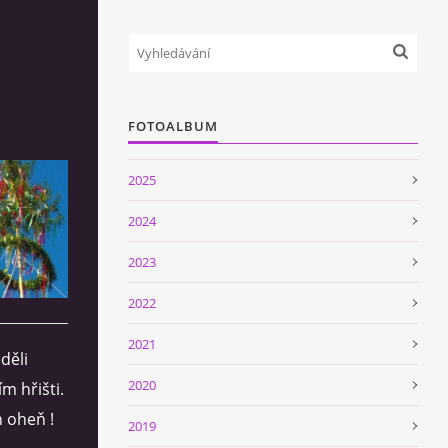
FOTOALBUM
2025
2024
2023
2022
2021
děli
2020
m hřišti.
n oheň !
2019