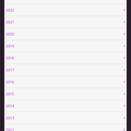
SPONZOŘI
2022
2021
HASIČSKÁ TECHNIKA
2020
2019
SDH Slavíkovice
2018
Slavikovice 19
2017
34506 Kdyně
+420732636148
2016
sdhslavikovice@hasicislavikovice.cz
2015
© 2026 eStránky.cz
|
Tisk
|
Aktualizováno: 29. 4. 2026
|
Nahoru ↑
2014
2013
2012