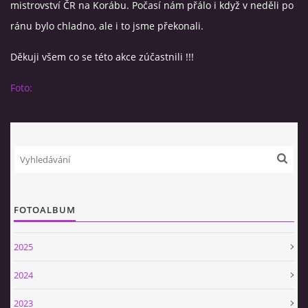
mistrovství ČR na Korábu. Počasí nám přálo i když v neděli po
ránu bylo chladno, ale i to jsme překonali.
VIDEA
Děkuji všem co se této akce zúčastnili !!!
ZPRÁVY Z OSH KLATOVY
Foto:
HISTORIE
KDE NÁS NAJDETE
NAŠE TECHNIKA
FOTOALBUM
POMOCNÍCI A ZAJÍMAVOSTI
2025
2024
INFORMACE
2023