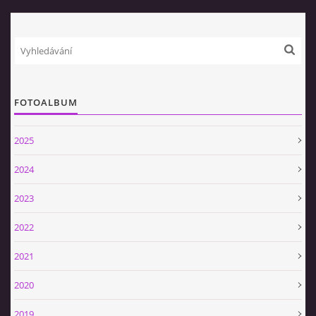
VIDEA
ZPRÁVY Z OSH KLATOVY
FOTOALBUM
HISTORIE
2025
KDE NÁS NAJDETE
2024
2023
NAŠE TECHNIKA
2022
POMOCNÍCI A ZAJÍMAVOSTI
2021
2020
INFORMACE
2019