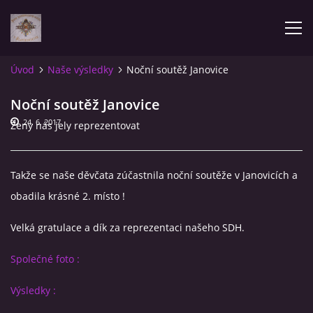
Úvod
Naše výsledky
Noční soutěž Janovice
AKTUALITY
Noční soutěž Janovice
24. 6. 2017
Ženy nás jely reprezentovat
ÚVOD
POZVÁNKY NA SOUTĚŽE
Takže se naše děvčata zúčastnila noční soutěže v Janovicích a
obadila krásné 2. místo !
NAŠE VÝSLEDKY
Velká gratulace a dík za reprezentaci našeho SDH.
ZPRÁVY
Společné foto :
Výsledky :
FOTOALBUM