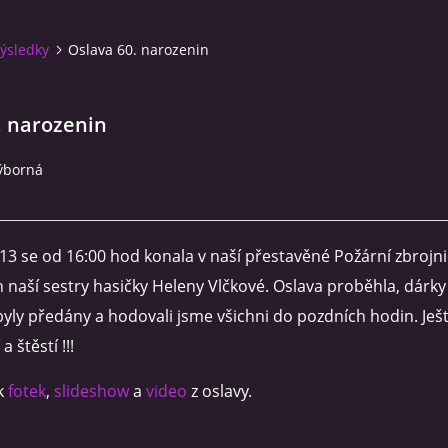
ýsledky
Oslava 60. narozenin
. narozenin
výborná
13 se od 16:00 hod konala v naší přestavěné Požární zbrojni
n naší sestry hasičky Heleny Vlčkové. Oslava proběhla, dárky
byly předány a hodovali jsme všichni do pozdních hodin. Ješ
 štěstí !!!
ik
fotek
,
slideshow
a
video
z oslavy.