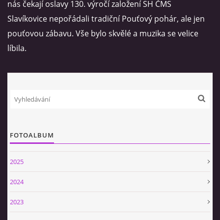
nás čekají oslavy 130. výročí založení SH ČMS
Slavíkovice nepořádali tradiční Pouťový pohár, ale jen
VIDEA
pouťovou zábavu. Vše bylo skvělé a muzika se velice
líbila.
ZPRÁVY Z OSH KLATOVY
HISTORIE
KDE NÁS NAJDETE
FOTOALBUM
NAŠE TECHNIKA
2025
POMOCNÍCI A ZAJÍMAVOSTI
2024
INFORMACE
2023