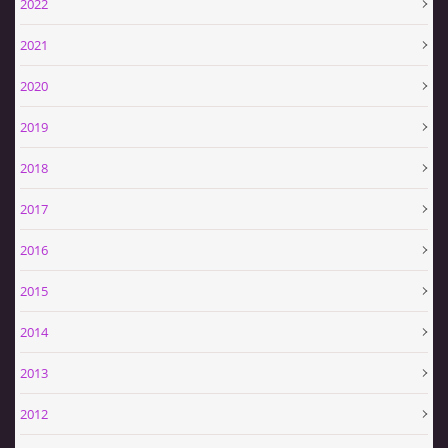
2022
SPONZOŘI
2021
HASIČSKÁ TECHNIKA
2020
2019
2018
SDH Slavíkovice
2017
Slavikovice 19
34506 Kdyně
2016
+420732636148
2015
sdhslavikovice@hasicislavikovice.cz
2014
© 2026 eStránky.cz
|
Tisk
|
Aktualizováno: 29. 4. 2026
|
Nahoru ↑
2013
2012