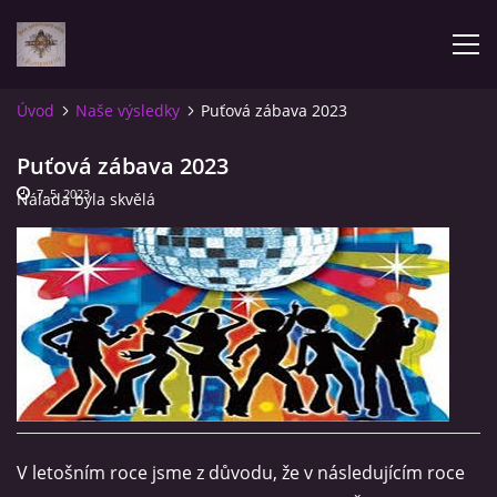
Úvod
Naše výsledky
Puťová zábava 2023
AKTUALITY
Puťová zábava 2023
7. 5. 2023
Nálada byla skvělá
ÚVOD
POZVÁNKY NA SOUTĚŽE
NAŠE VÝSLEDKY
ZPRÁVY
V letošním roce jsme z důvodu, že v následujícím roce
FOTOALBUM