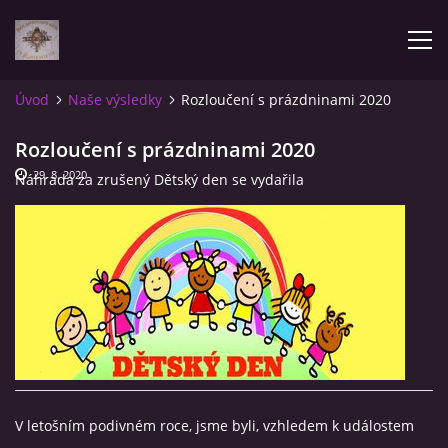
Úvod
Naše výsledky
Rozloučení s prázdninami 2020
AKTUALITY
Rozloučení s prázdninami 2020
29. 8. 2020
Náhrada za zrušený Dětský den se vydařila
ÚVOD
POZVÁNKY NA SOUTĚŽE
NAŠE VÝSLEDKY
ZPRÁVY
V letošním podivném roce, jsme byli, vzhledem k událostem
FOTOALBUM