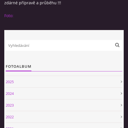
zdárné přípravě a průběhu !!!
SPONZOŘI
Foto:
HASIČSKÁ TECHNIKA
SDH Slavíkovice
Slavikovice 19
FOTOALBUM
34506 Kdyně
+420732636148
2025
sdhslavikovice@hasicislavikovice.cz
2024
© 2026 eStránky.cz
|
Tisk
|
Aktualizováno: 29. 4. 2026
|
Nahoru ↑
2023
2022