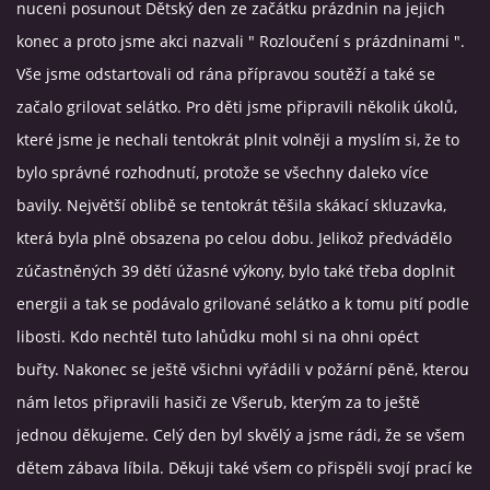
nuceni posunout Dětský den ze začátku prázdnin na jejich
konec a proto jsme akci nazvali " Rozloučení s prázdninami ".
VIDEA
Vše jsme odstartovali od rána přípravou soutěží a také se
začalo grilovat selátko. Pro děti jsme připravili několik úkolů,
ZPRÁVY Z OSH KLATOVY
které jsme je nechali tentokrát plnit volněji a myslím si, že to
bylo správné rozhodnutí, protože se všechny daleko více
HISTORIE
bavily. Největší oblibě se tentokrát těšila skákací skluzavka,
která byla plně obsazena po celou dobu. Jelikož předvádělo
KDE NÁS NAJDETE
zúčastněných 39 dětí úžasné výkony, bylo také třeba doplnit
energii a tak se podávalo grilované selátko a k tomu pití podle
NAŠE TECHNIKA
libosti. Kdo nechtěl tuto lahůdku mohl si na ohni opéct
buřty. Nakonec se ještě všichni vyřádili v požární pěně, kterou
POMOCNÍCI A ZAJÍMAVOSTI
nám letos připravili hasiči ze Všerub, kterým za to ještě
jednou děkujeme. Celý den byl skvělý a jsme rádi, že se všem
INFORMACE
dětem zábava líbila. Děkuji také všem co přispěli svojí prací ke