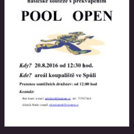
VIDEA
ZPRÁVY Z OSH KLATOVY
HISTORIE
KDE NÁS NAJDETE
NAŠE TECHNIKA
POMOCNÍCI A ZAJÍMAVOSTI
INFORMACE