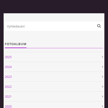
SPONZOŘI
HASIČSKÁ TECHNIKA
FOTOALBUM
SDH Slavíkovice
Slavikovice 19
2025
34506 Kdyně
+420732636148
2024
sdhslavikovice@hasicislavikovice.cz
2023
2022
© 2026 eStránky.cz
|
Tisk
|
Aktualizováno: 29. 4. 2026
|
Nahoru ↑
2021
2020