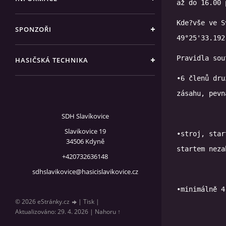
až do 16.00 
Kde?vše ve S
SPONZOŘI
49°25'33.192
Pravidla sou
HASIČSKÁ TECHNIKA
•6 členů dru
SDH Slavíkovice
Slavikovice 19
•stroj, star
34506 Kdyně
+420732636148
sdhslavikovice@hasicislavikovice.cz
© 2026 eStránky.cz
|
Tisk
|
Aktualizováno: 29. 4. 2026
|
Nahoru ↑