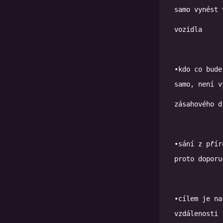
•kdo co bude
•sání z přír
proto doporu
•cílem je na
vzdálenosti 