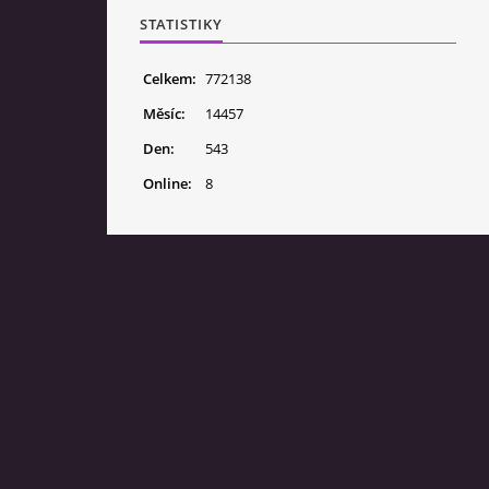
STATISTIKY
Celkem:
772138
Měsíc:
14457
Den:
543
Online:
8