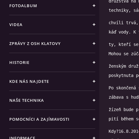
družstva na 
FOTOALBUM
chvíli trvá,
VIDEA
ZPRÁVY Z OSH KLATOVY
ty, kteří se
HISTORIE
ženským druž
poskytnuta p
KDE NÁS NAJDETE
Po skončená 
NAŠE TECHNIKA
žízeň bude p
POMOCNÍCI A ZAJÍMAVOSTI
pití během s
Kdy?16.8.201
INFORMACE