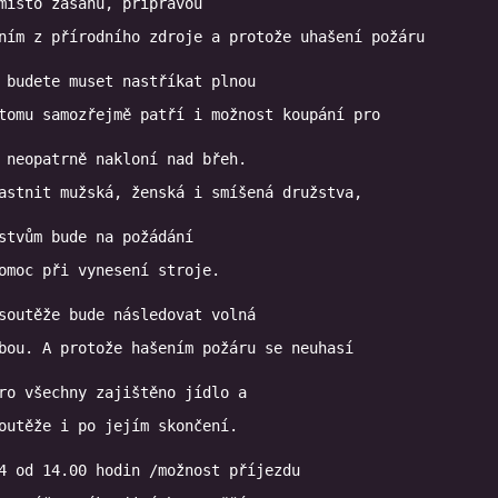
místo zásahu, přípravou

 budete muset nastříkat plnou

 neopatrně nakloní nad břeh.

stvům bude na požádání

omoc při vynesení stroje.
soutěže bude následovat volná

ro všechny zajištěno jídlo a

outěže i po jejím skončení.
4 od 14.00 hodin /možnost příjezdu
