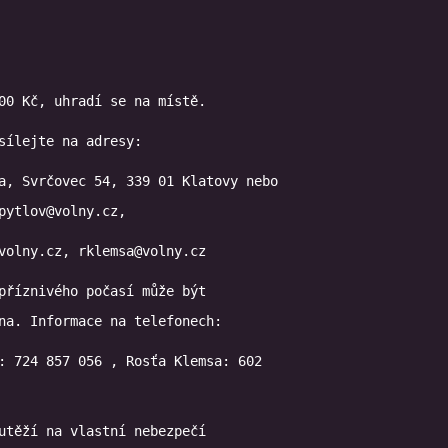
00 Kč, uhradí se na místě.
sílejte na adresy:
a, Svrčovec 54, 339 01 Klatovy nebo

volny.cz, rklemsa@volny.cz
příznivého počasí může být

na. Informace na telefonech:
: 724 857 056 , Rosťa Klemsa: 602

utěží na vlastní nebezpečí