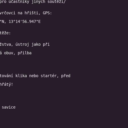
pro účastníky jiných soutěží/
vrčovci na hřišti, GPS:

"N, 13°14'56.947"E
těže:
žstva, ústroj jako při

tování klika nebo startér, před
