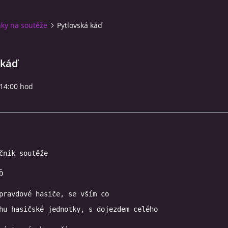
ky na soutěže
Pytlovská káď
 káď
 14:00 hod
čník soutěže
Ď
pravdové hasiče, se vším co
