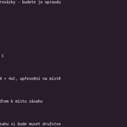
rovázky - budete je opravdu

B + 4xC, upřesnění na místě
dlem k místu zásahu
sahu si bude muset družstvo
