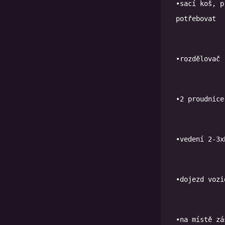
•sací koš, p
•vedení 2-3x
•dojezd vozi
•na místě zá