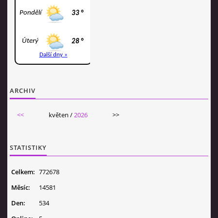
ARCHIV
<<
květen /
2026
>>
STATISTIKY
Celkem:
772678
Měsíc:
14581
Den:
534