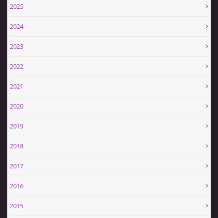
2025
SPONZOŘI
2024
HASIČSKÁ TECHNIKA
2023
2022
2021
SDH Slavíkovice
2020
Slavikovice 19
34506 Kdyně
2019
+420732636148
sdhslavikovice@hasicislavikovice.cz
2018
2017
© 2026 eStránky.cz
|
Tisk
|
Aktualizováno: 29. 4. 2026
|
Nahoru ↑
2016
2015