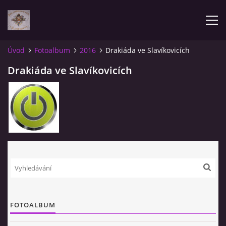
Úvod
Fotoalbum
2016
Drakiáda ve Slavíkovicích
AKTUALITY
Drakiáda ve Slavíkovicích
ÚVOD
POZVÁNKY NA SOUTĚŽE
NAŠE VÝSLEDKY
ZPRÁVY
FOTOALBUM
FOTOALBUM