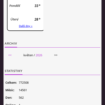
ARCHIV
<<
květen /
2026
>>
STATISTIKY
Celkem:
772508
Měsíc:
14561
Den:
562