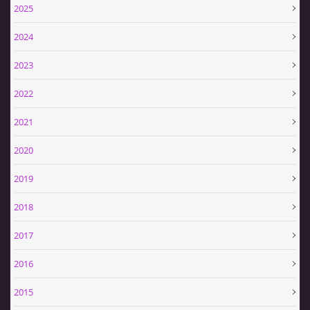
2025
VIDEA
2024
2023
ZPRÁVY Z OSH KLATOVY
2022
HISTORIE
2021
2020
KDE NÁS NAJDETE
2019
NAŠE TECHNIKA
2018
2017
POMOCNÍCI A ZAJÍMAVOSTI
2016
INFORMACE
2015