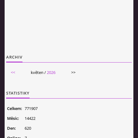
ARCHIV
<<
květen /
2026
>>
STATISTIKY
Celkem:
771907
Měsíc:
14422
Den:
620