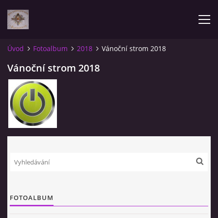
Úvod
Fotoalbum
2018
Vánoční strom 2018
AKTUALITY
Vánoční strom 2018
ÚVOD
POZVÁNKY NA SOUTĚŽE
NAŠE VÝSLEDKY
ZPRÁVY
FOTOALBUM
FOTOALBUM