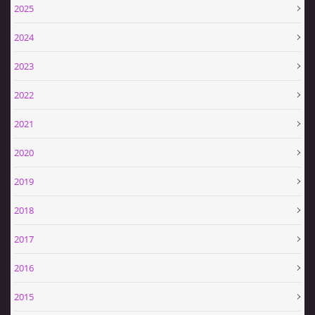
2025
VIDEA
2024
2023
ZPRÁVY Z OSH KLATOVY
2022
HISTORIE
2021
2020
KDE NÁS NAJDETE
2019
NAŠE TECHNIKA
2018
2017
POMOCNÍCI A ZAJÍMAVOSTI
2016
INFORMACE
2015