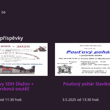
04
příspěvky
vy SDH Dlažov +
Pouťový pohár Slavíko
rsková soutěž
 od 11:30 hod.
3.5.2025 od 13:30 hod.