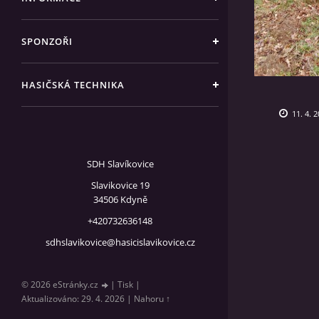
SPONZOŘI
HASIČSKÁ TECHNIKA
11. 4. 2
SDH Slavíkovice
Slavikovice 19
34506 Kdyně
+420732636148
sdhslavikovice@hasicislavikovice.cz
© 2026 eStránky.cz
|
Tisk
|
Aktualizováno: 29. 4. 2026
|
Nahoru ↑