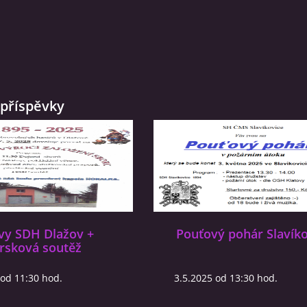
příspěvky
vy SDH Dlažov +
Pouťový pohár Slavíko
rsková soutěž
 od 11:30 hod.
3.5.2025 od 13:30 hod.