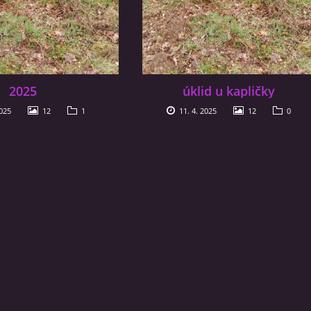
2025
úklid u kapličky
025
12
1
11. 4. 2025
12
0