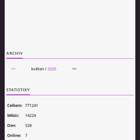
ARCHIV
<<
květen /
2026
>>
STATISTIKY
Celkem:
771241
Měsíc:
14224
Den:
528
Online:
7