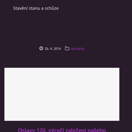
Stavění stanu a schůze
VIDEA
ZPRÁVY Z OSH KLATOVY
HISTORIE
26. 4. 2014
Aktuality
KDE NÁS NAJDETE
NAŠE TECHNIKA
POMOCNÍCI A ZAJÍMAVOSTI
INFORMACE
Oslavy 120. výročí založení našeho