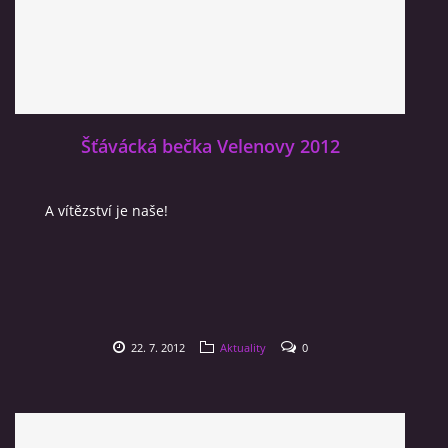
Šťávácká bečka Velenovy 2012
A vítězství je naše!
22. 7. 2012
Aktuality
0