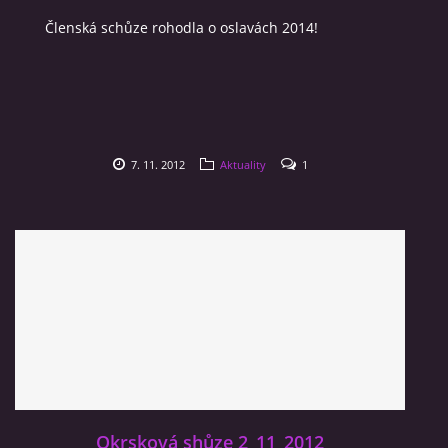
Členská schůze rohodla o oslavách 2014!
VIDEA
ZPRÁVY Z OSH KLATOVY
HISTORIE
7. 11. 2012
Aktuality
1
KDE NÁS NAJDETE
NAŠE TECHNIKA
POMOCNÍCI A ZAJÍMAVOSTI
INFORMACE
Okrsková shůze 2_11_2012