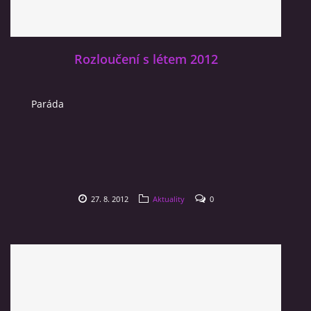
Rozloučení s létem 2012
Paráda
27. 8. 2012
Aktuality
0