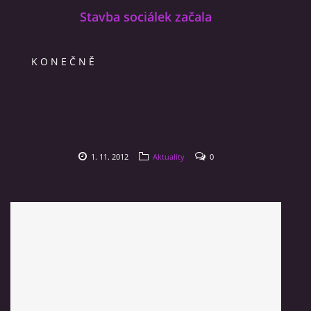
Stavba sociálek začala
K O N E Č N Ě
1. 11. 2012
Aktuality
0