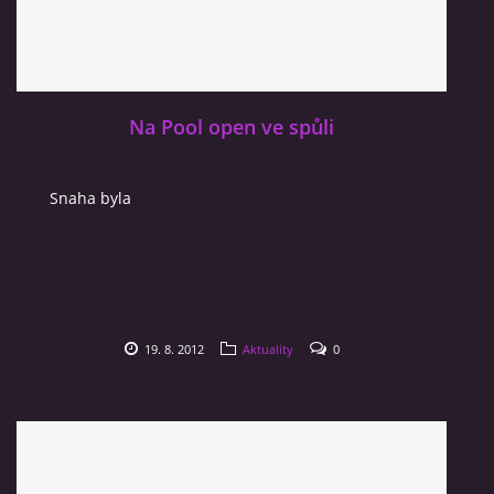
Na Pool open ve spůli
Snaha byla
19. 8. 2012
Aktuality
0