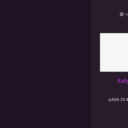
14
Ral
pátek 29.