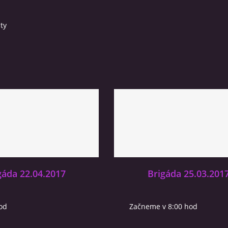
ity
gáda 22.04.2017
Brigáda 25.03.201
od
Začneme v 8:00 hod