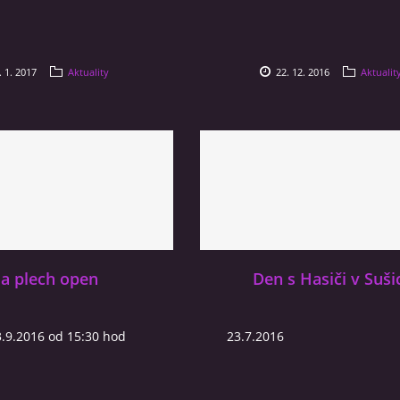
. 1. 2017
Aktuality
22. 12. 2016
Aktualit
a plech open
Den s Hasiči v Suši
3.9.2016 od 15:30 hod
23.7.2016