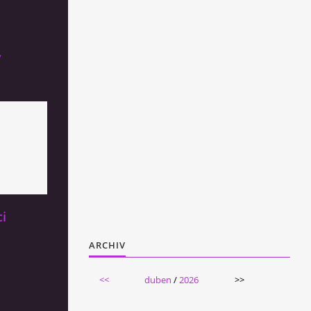
y
ci
ARCHIV
<<
duben
/
2026
>>