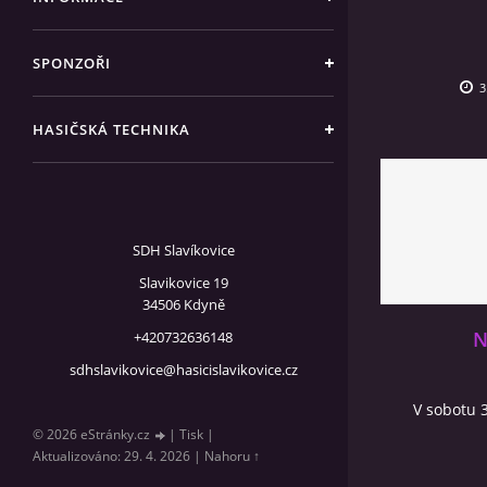
SPONZOŘI
3
HASIČSKÁ TECHNIKA
SDH Slavíkovice
Slavikovice 19
34506 Kdyně
N
+420732636148
sdhslavikovice@hasicislavikovice.cz
V sobotu 
© 2026 eStránky.cz
|
Tisk
|
Aktualizováno: 29. 4. 2026
|
Nahoru ↑