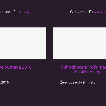
. 6. 2016
Aktuality
7. 6. 2016
Aktuality
lye Šumava 2016
Vyhodnocení Pošuma
hasičské ligy
4.2016
Ženy obsadily 9. místo