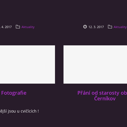
. 4. 2017
Aktuality
12. 3. 2017
Aktuality
Fotografie
Přání od starosty o
Černíkov
ější jsou u cvičících !