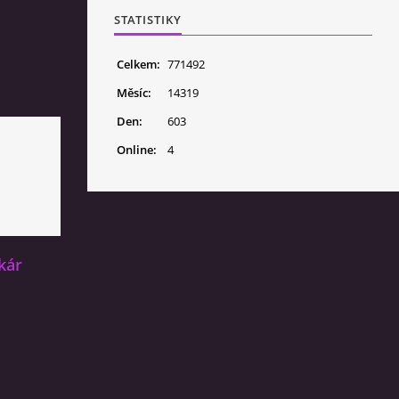
STATISTIKY
Celkem:
771492
Měsíc:
14319
Den:
603
Online:
4
kár