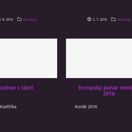
. 8. 2016
Aktuality
2. 7. 2016
Aktuality
ozdrav z lázní
Evropský pohár mini
2016
 Kadlčíka
Koráb 2016